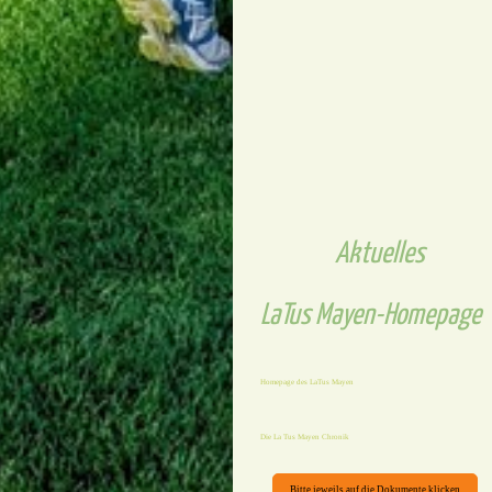
Aktuelles
LaTus Mayen-Homepage
Homepage des LaTus Mayen
Die La Tus Mayen Chronik
Bitte jeweils auf die Dokumente klicken