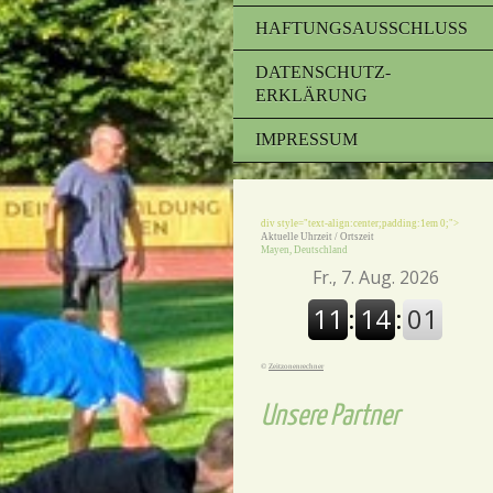
HAFTUNGSAUSSCHLUSS
DATENSCHUTZ-
ERKLÄRUNG
IMPRESSUM
div style="text-align:center;padding:1em 0;">
Aktuelle Uhrzeit / Ortszeit
Mayen, Deutschland
©
Zeitzonenrechner
Unsere Partner