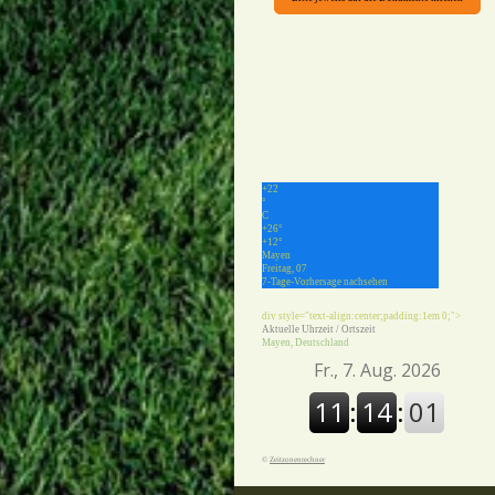
+
22
°
C
+
26°
+
12°
Mayen
Freitag, 07
7-Tage-Vorhersage nachsehen
div style="text-align:center;padding:1em 0;">
Aktuelle Uhrzeit / Ortszeit
Mayen, Deutschland
©
Zeitzonenrechner