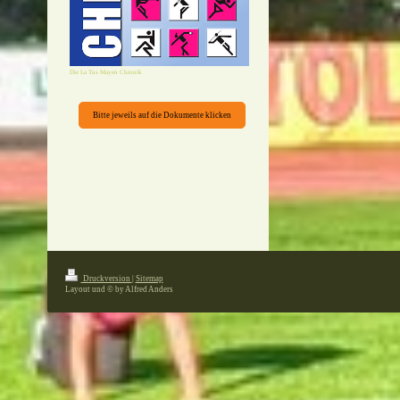
Die La Tus Mayen Chronik
Bitte jeweils auf die Dokumente klicken
Druckversion
|
Sitemap
Layout und © by Alfred Anders