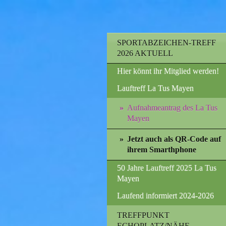
SPORTABZEICHEN-TREFF
2026 AKTUELL
Hier könnt ihr Mitglied werden!
Lauftreff La Tus Mayen
Aufnahmeantrag des La Tus
Mayen
Jetzt auch als QR-Code auf
ihrem Smarthphone
50 Jahre Lauftreff 2025 La Tus
Mayen
Laufend informiert 2024-2026
TREFFPUNKT
ECHOPLATZ/NÄHE