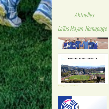
Aktuelles
LaTus Mayen-Homepage
Homepage des LaTus Mayen