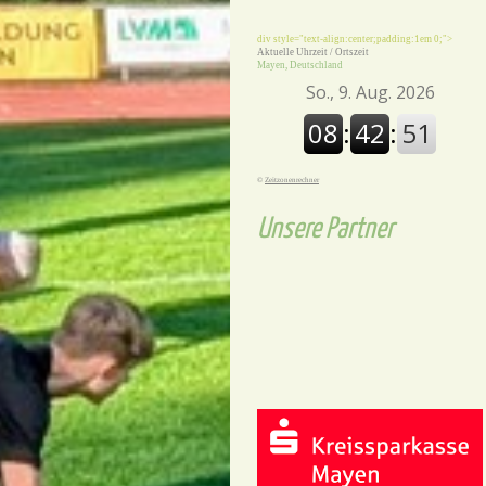
div style="text-align:center;padding:1em 0;">
Aktuelle Uhrzeit / Ortszeit
Mayen, Deutschland
©
Zeitzonenrechner
Unsere Partner